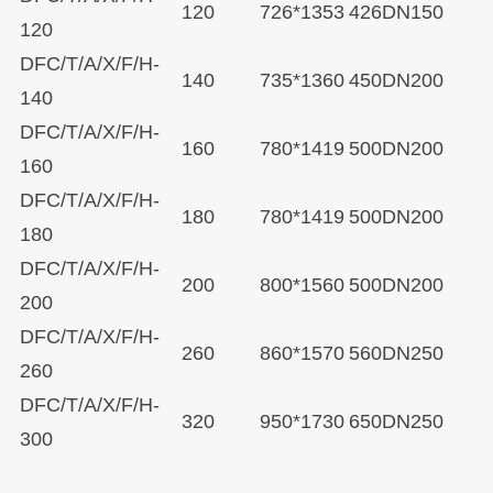
120
726*1353
426
DN150
120
DFC/T/A/X/F/H-
140
735*1360
450
DN200
140
DFC/T/A/X/F/H-
160
780*1419
500
DN200
160
DFC/T/A/X/F/H-
180
780*1419
500
DN200
180
DFC/T/A/X/F/H-
200
800*1560
500
DN200
200
DFC/T/A/X/F/H-
260
860*1570
560
DN250
260
DFC/T/A/X/F/H-
320
950*1730
650
DN250
300