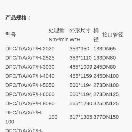
产品规格：
处理量
外形尺寸
桶
型号
接口管径
Nm³/min
W*H
径
DFC/T/A/X/F/H-20
20
353*950
133
DN65
DFC/T/A/X/F/H-25
25
353*1110
133
DN80
DFC/T/A/X/F/H-30
30
465*1009
245
DN80
DFC/T/A/X/F/H-40
40
465*1159
245
DN100
DFC/T/A/X/F/H-50
50
500*1194
273
DN100
DFC/T/A/X/F/H-60
60
500*1194
273
DN125
DFC/T/A/X/F/H-80
80
565*1290
325
DN125
DFC/T/A/X/F/H-
100
617*1305
377
DN150
100
DFC/T/A/X/F/H-